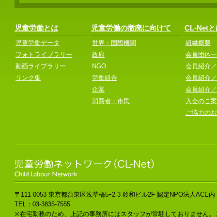
児童労働とは
児童労働の撤廃に向けて
CL-Net
児童労働データ
世界・国際機関
組織概要
フォトライブラリー
政府
会員団体一
動画ライブラリー
NGO
会員紹介／
リンク集
労働組合
会員紹介／
企業
会員紹介／
消費者・市民
入会のご案
ご協力のお
〒111-0053 東京都台東区浅草橋5ｰ2-3 鈴和ビル2F 認定NPO法人ACE内
TEL：03-3835-7555
※在宅勤務のため、上記の事務所にはスタッフが常駐しておりません。