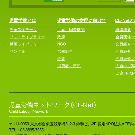
児童労働とは
児童労働の撤廃に向けて
CL-Net
児童労働データ
世界・国際機関
組織概要
フォトライブラリー
政府
会員団体一
動画ライブラリー
NGO
会員紹介／
リンク集
労働組合
会員紹介／
企業
会員紹介／
消費者・市民
入会のご案
ご協力のお
〒111-0053 東京都台東区浅草橋5ｰ2-3 鈴和ビル2F 認定NPO法人ACE内
TEL：03-3835-7555